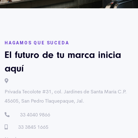
HAGAMOS QUE SUCEDA
El futuro de tu marca inicia
aquí
Privada Tecolote #31, col. Jardines de Santa María C.P.
45605, San Pedro Tlaquepaque, Jal.
33 4040 9866
33 3845 1665